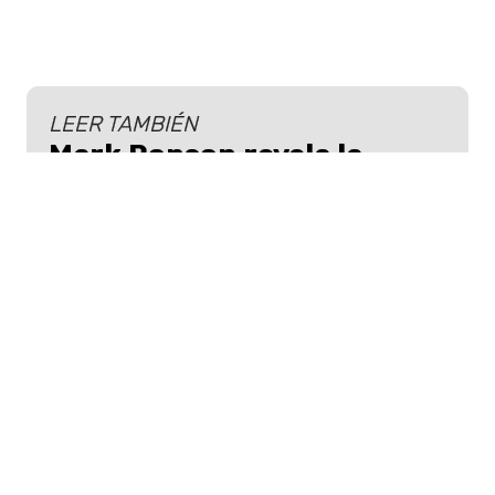
LEER TAMBIÉN
Mark Ronson revela la
emotiva canción de Lady
Gaga que Bradley Cooper
quería para él
Al parecer Bradley Cooper quedó
enamorado de una canción de Lady Gaga
y la quiso utilizar para su propia película.
En una sección de este informe, Spotify
señala que estos fans obsesivos o
"súper oyentes" están más presentes en