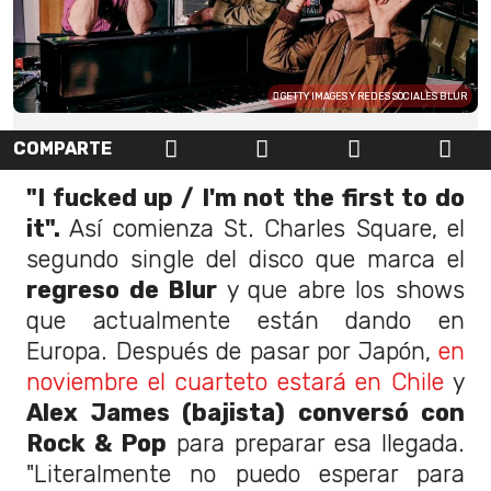
GETTY IMAGES Y REDES SOCIALES BLUR
COMPARTE
"I fucked up / I'm not the first to do
it".
Así comienza St. Charles Square, el
segundo single del disco que marca el
regreso de Blur
y que abre los shows
que actualmente están dando en
Europa. Después de pasar por Japón,
en
noviembre el cuarteto estará en Chile
y
Alex James (bajista) conversó con
Rock & Pop
para preparar esa llegada.
"L
iteralmente no puedo esperar para