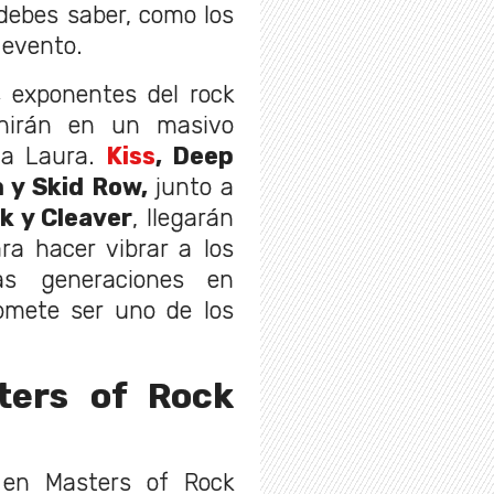
debes saber, como los
 evento.
 exponentes del rock
unirán en un masivo
ta Laura.
Kiss
, Deep
 y Skid Row,
junto a
k y Cleaver
, llegarán
ra hacer vibrar a los
as generaciones en
mete ser uno de los
ters of Rock
n en
Masters
of Rock