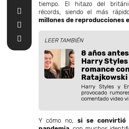
tiempo. El hitazo del britán
récords, siendo el más rápi
millones de reproducciones 
LEER TAMBIÉN
8 años antes
Harry Styles
romance con
Ratajkowski
Harry Styles y E
provocado rumore
comentado video vi
Y cómo no,
si se convirti
pandemia
, con muchos identif