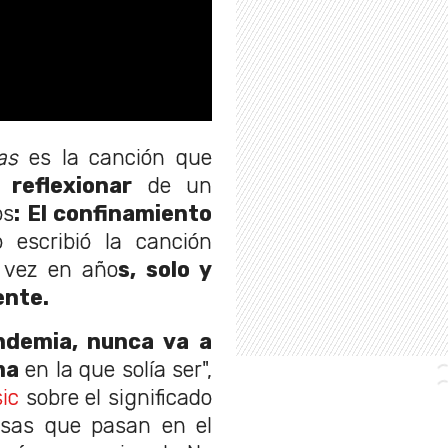
Was
es la canción que
 reflexionar
de un
os
: El confinamiento
 escribió la canción
a vez en año
s, solo y
ente.
ndemia, nunca va a
ma
en la que solía ser",
ic
sobre el significado
osas que pasan en el