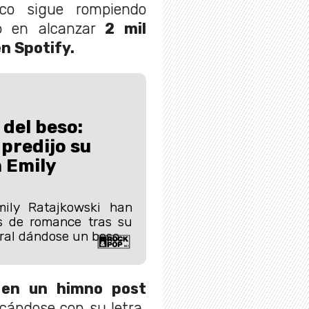
ico sigue rompiendo
do en alcanzar
2 mil
en Spotify.
 del beso:
 predijo su
 Emily
mily Ratajkowski han
s de romance tras su
ral dándose un beso.
ó en un himno post
icándose con su letra.