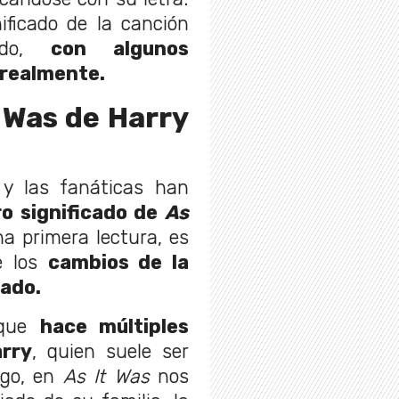
ificado de la canción
tido,
con algunos
 realmente.
 Was de Harry
 y las fanáticas han
o significado de
As
na primera lectura, es
e los
cambios de la
sado.
 que
hace múltiples
arry
, quien suele ser
rgo, en
As It Was
nos