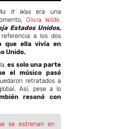
As It Was
era una
 momento,
Olivia Wilde
.
eja Estados Unidos,
referencia a los dos
 que ella vivía en
no Unido.
la,
es solo una parte
ue el músico pasó
quedaron retratados a
lobal. Así, pese a lo
mbién resonó con
que se estrenan en