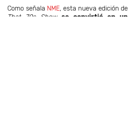
Como señala
NME
, esta nueva edición de
That 70s Show
se convirtió en un
éxito en la plataforma de streaming
,
alcanzando el lugar número uno en el
Top 10 dentro de los primeros días
desde su estreno.
LEER TAMBIÉN
¿Cuándo vuelve? Todo lo
que se sabe sobre la
secuela de Batman con
Robert Pattinson
En una conferencia de prensa, los
directores de DC anunciaron la fecha de
estreno de la secuela, confirmando el
regreso de Pattinson.