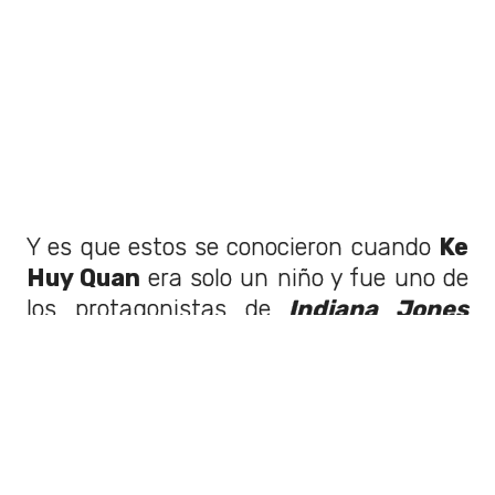
Y es que estos se conocieron cuando
Ke
Huy Quan
era solo un niño y fue uno de
los protagonistas de
Indiana Jones
and the Temple of Doom
.
Desde
entonces, han pasado 38 años y estos
finalmente
se reunieron en una noche
donde ambos triunfaron.
Tras recibir su merecido premio,
Ke Huy