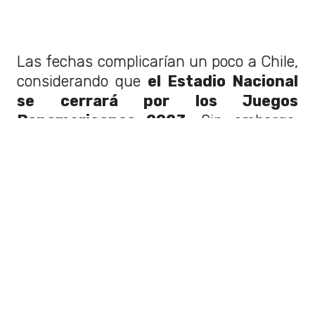
Las fechas complicarían un poco a Chile,
considerando que
el Estadio Nacional
se cerrará por los Juegos
Panamericanos 2023.
Sin embargo,
siempre existe la posibilidad de que
Coldplay vuelva de todas formas a
nuestro país, pero que
se presenten en
un recinto distinto.
#URGENTE
: OFICIAL 🔴 - Coldplay se
encuentra negociando shows con al
menos 6 países en LATAM 🌎 para hacer
una segunda ronda luego de sus shows
en Brasil 🇧🇷 el próximo año.