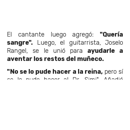
El cantante luego agregó:
"Quería
sangre".
Luego, el guitarrista, Joselo
Rangel, se le unió para
ayudarle a
aventar los restos del muñeco.
"No se lo pude hacer a la reina,
pero sí
se lo pude hacer al Dr. Simi". Añadió
Rubén Albarrán después de
arrancar el
relleno y escupirlo al público,
quienes
al parecer no se esperaban la actitud del
artista.
Otras bandas y artistas que han recibido