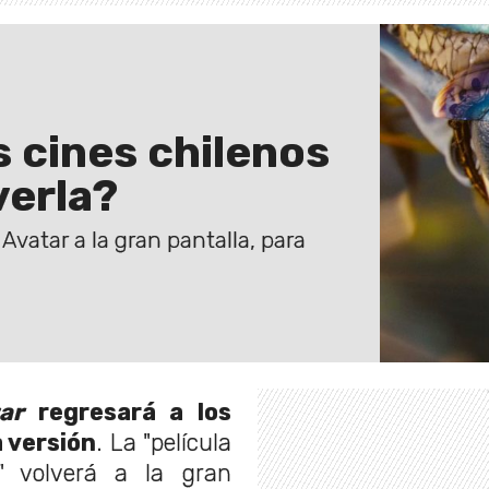
s cines chilenos
verla?
Avatar a la gran pantalla, para
tar
regresará a los
 versión
. La "película
a" volverá a la gran