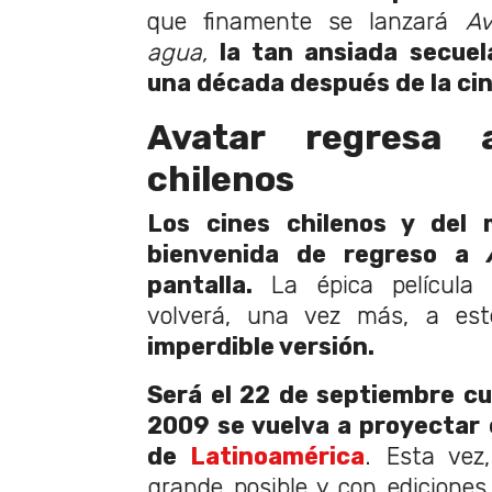
que finamente se lanzará
Av
agua,
la tan ansiada secuel
una década después de la cin
Avatar regresa 
chilenos
Los cines chilenos y del 
bienvenida de regreso a
pantalla.
La épica película
volverá, una vez más, a es
imperdible versión.
Será el 22 de septiembre cua
2009 se vuelva a proyectar e
de
Latinoamérica
. Esta vez
grande posible y con ediciones