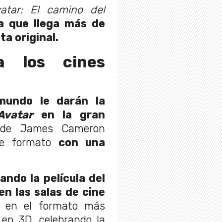
atar: El camino del
a que llega más de
ta original.
a los cines
mundo le darán la
Avatar
en la gran
 de James Cameron
te formato
con una
ndo la película del
n las salas de cine
, en el formato más
 en 3D, celebrando la