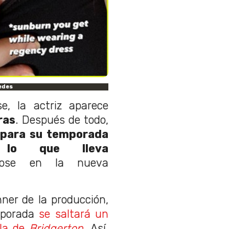
edes
e, la actriz aparece
ras
. Después de todo,
 para su temporada
 lo que lleva
éndose en la nueva
ner de la producción,
mporada
se saltará un
ela de
Bridgerton
.
Así,