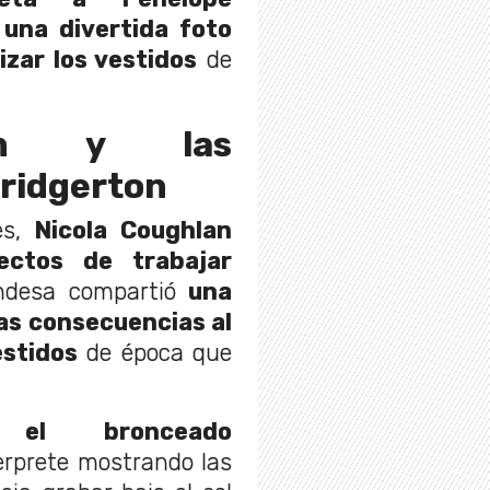
una divertida foto
izar los vestidos
de
lan y las
ridgerton
es,
Nicola Coughlan
ectos de trabajar
andesa compartió
una
sas consecuencias al
estidos
de época que
 el bronceado
terprete mostrando las