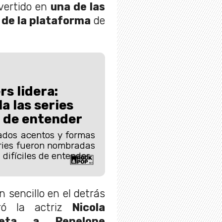
nvertido en
una de las
de la plataforma
de
rs lidera:
a las series
s de entender
ados acentos y formas
eries fueron nombradas
difíciles de entender.
 sencillo en el detrás
ró la actriz
Nicola
reta a Penelope