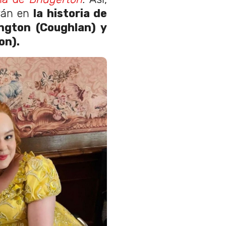
arán en
la historia de
ngton (Coughlan) y
on).