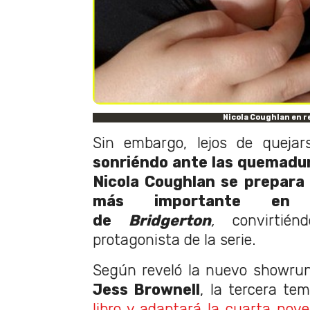
Nicola Coughlan en r
Sin embargo, lejos de quejars
sonriéndo ante las quemadu
Nicola Coughlan se prepara
más importante en
de
Bridgerton
,
convirti
protagonista de la serie.
Según reveló la nuevo showrun
Jess Brownell
, la tercera te
libro y adaptará la cuarta nov