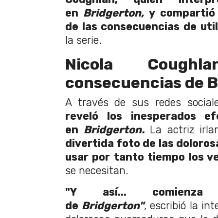
en
Bridgerton,
y compartió 
de las consecuencias de util
la serie.
Nicola Cough
consecuencias de B
A través de sus redes social
reveló los inesperados ef
en
Bridgerton.
La actriz irl
divertida foto de las doloro
usar por tanto tiempo los v
se necesitan.
"Y así... comienza
de
Bridgerton"
,
escribió la in