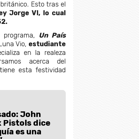
ritánico. Esto tras el
rey Jorge VI, lo cual
52.
ro programa,
Un País
 Luna Vio,
estudiante
cializa en la realeza
rsamos acerca del
tiene esta festividad
sado: John
 Pistols dice
quía es una