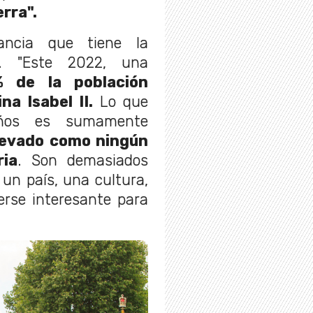
rra".
tancia que tiene la
s. "Este 2022, una
 de la población
na Isabel II.
Lo que
ños es sumamente
levado como ningún
ria
. Son demasiados
 un país, una cultura,
erse interesante para