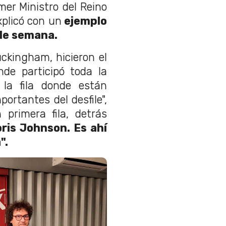
er Ministro del Reino
xplicó con un
ejemplo
 de semana.
uckingham, hicieron el
nde participó toda la
la fila donde están
ortantes del desfile",
 primera fila, detrás
oris Johnson. Es ahí
".