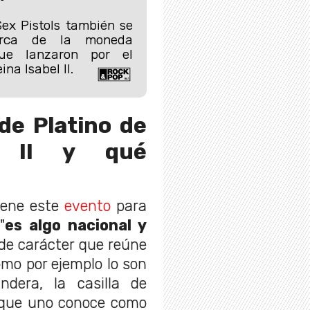
”
ex Pistols también se
erca de la moneda
ue lanzaron por el
ina Isabel II.
de Platino de
l II y qué
iene este
evento
para
"
es algo nacional y
de carácter que reúne
omo por ejemplo lo son
ndera, la casilla de
s que uno conoce como