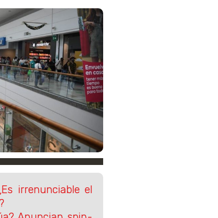
Es irrenunciable el
?
úa? Anuncian spin-