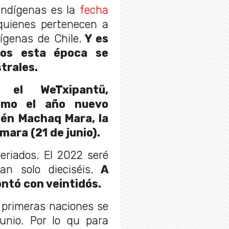
Indígenas es la
fecha
uienes pertenecen a
ígenas de Chile.
Y es
ios esta época se
trales.
 el WeTxipantü,
omo el año nuevo
ién Machaq Mara, la
mara (21 de junio).
eriados. El 2022 seré
n solo dieciséis.
A
ontó con veintidós.
 primeras naciones se
unio. Por lo qu para