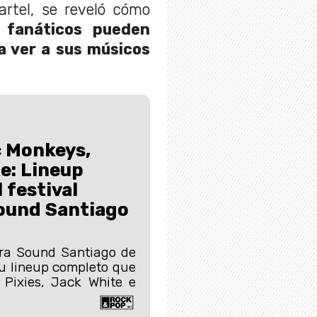
rtel, se reveló cómo
 fanáticos pueden
a ver a sus músicos
c Monkeys,
de: Lineup
 festival
ound Santiago
era Sound Santiago de
su lineup completo que
 Pixies, Jack White e