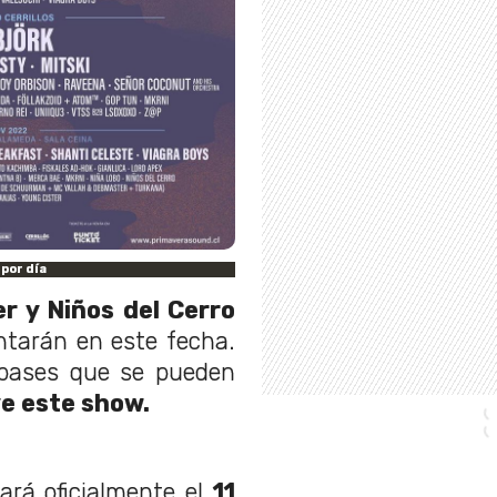
por día
r y Niños del Cerro
ntarán en este fecha.
 pases que se pueden
ye este show.
rá oficialmente el
11