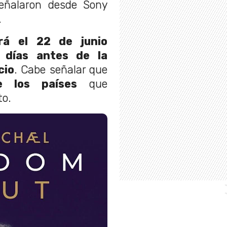
ñalaron desde Sony
.
rá el 22 de junio
 días antes de la
cio
. Cabe señalar que
e los países
que
to.