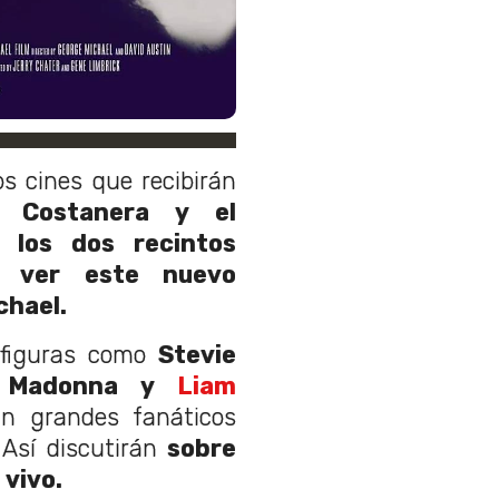
s cines que recibirán
t Costanera y el
 los dos recintos
á ver este nuevo
chael.
figuras como
Stevie
, Madonna y
Liam
an grandes fanáticos
Así discutirán
sobre
 vivo.