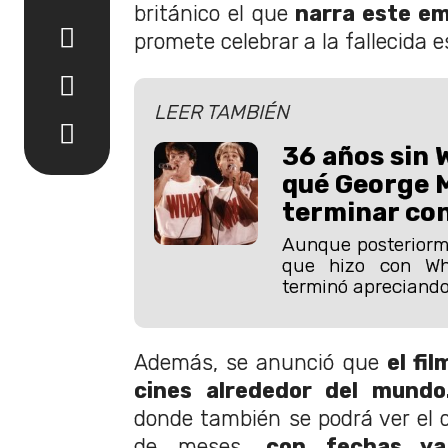
británico el que
narra este em
promete celebrar a la fallecida es
LEER TAMBIÉN
36 años sin
qué George M
terminar con
Aunque posteriorme
que hizo con Wh
terminó apreciando
Además, se anunció que
el fi
cines alrededor del mundo
donde también se podrá ver el
de meses,
con fechas ya