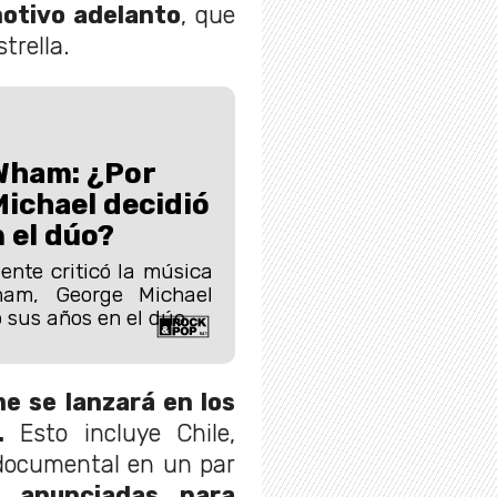
otivo adelanto
, que
trella.
 Wham: ¿Por
ichael decidió
 el dúo?
nte criticó la música
am, George Michael
 sus años en el dúo.
lme se lanzará en los
.
Esto incluye Chile,
 documental en un par
 anunciadas para