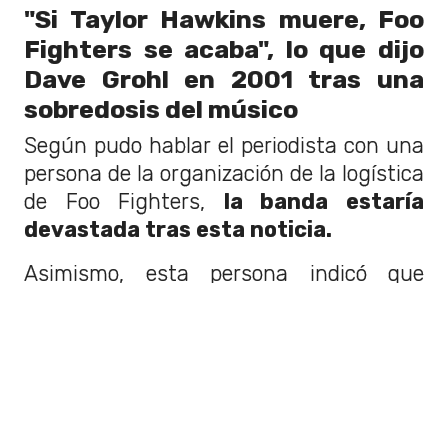
"Si Taylor Hawkins muere, Foo
Fighters se acaba", lo que dijo
Dave Grohl en 2001 tras una
sobredosis del músico
Según pudo hablar el periodista con una
persona de la organización de la logística
de Foo Fighters,
la banda estaría
devastada tras esta noticia.
Asimismo, esta persona indicó que
cuando el cuerpo salga de este proceso,
la banda, junto al cuerpo del músico,
se
iría al Aeropuerto de El Dorado en
Bogotá
. Esto para embarcarse en un
vuelo privado de vuelta a Estados
Unidos.