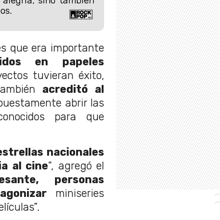
 alegría, sino también
os.
es que era importante
idos en papeles
ectos tuvieran éxito,
también
acreditó al
uestamente abrir las
onocidos para que
strellas nacionales
ia al cine
”, agregó el
esante, personas
agonizar
miniseries
lículas”.