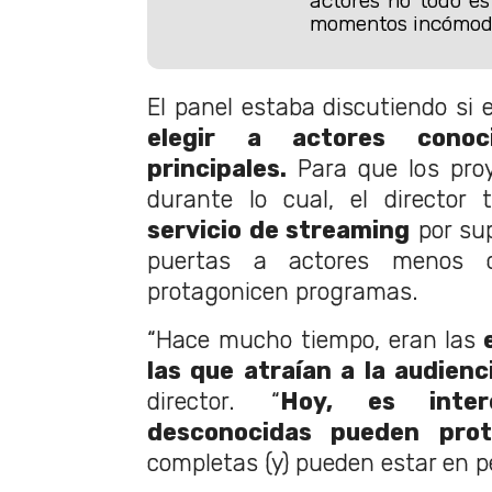
actores no todo es
momentos incómod
El panel estaba discutiendo si 
elegir a actores conoc
principales.
Para que los proy
durante lo cual, el director 
servicio de streaming
por sup
puertas a actores menos c
protagonicen programas.
“Hace mucho tiempo, eran las
e
las que atraían a la audienc
director. “
Hoy, es inter
desconocidas pueden prot
completas (y) pueden estar en pe