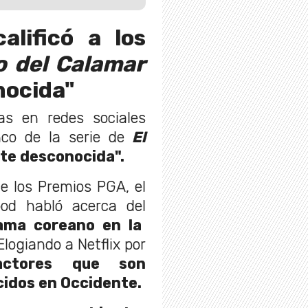
alificó a los
o del Calamar
nocida"
cas en redes sociales
nco de la serie de
El
te desconocida".
e los Premios PGA, el
ood habló acerca del
ama coreano en la
logiando a Netflix por
actores que son
idos en Occidente.