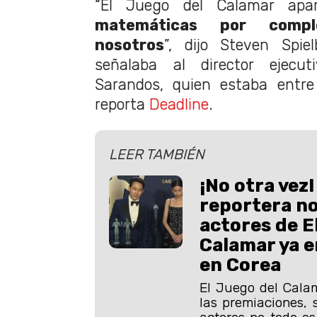
“El Juego del Calamar ap
matemáticas por comp
nosotros
”, dijo Steven Spie
señalaba al director ejecut
Sarandos, quien estaba entre
reporta
Deadline
.
LEER TAMBIÉN
¡No otra vez!
reportera no
actores de E
Calamar ya 
en Corea
El Juego del Cala
las premiaciones, 