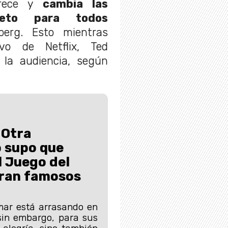
arece y
cambia las
leto para todos
lberg. Esto mientras
ivo de Netflix, Ted
 la audiencia, según
 Otra
 supo que
l Juego del
eran famosos
mar está arrasando en
sin embargo, para sus