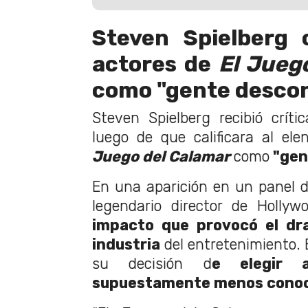
Steven Spielberg c
actores de
El Jueg
como "gente desco
Steven Spielberg recibió críti
luego de que calificara al ele
Juego del Calamar
como
"gen
En una aparición en un panel d
legendario director de Hollyw
impacto que provocó el dr
industria
del entretenimiento. E
su decisión d
e elegir 
supuestamente menos conoc