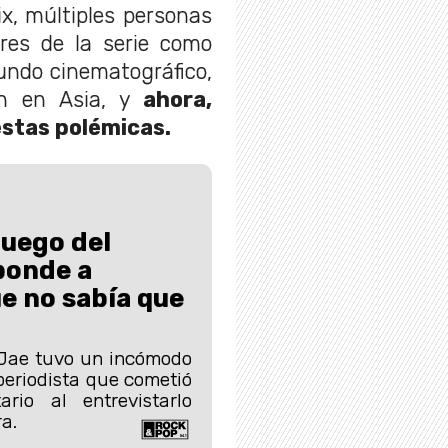
ix, múltiples personas
ores de la serie como
undo cinematográfico,
on en Asia, y
ahora,
estas polémicas.
Juego del
ponde a
e no sabía que
 Jae tuvo un incómodo
eriodista que cometió
ario al entrevistarlo
a.