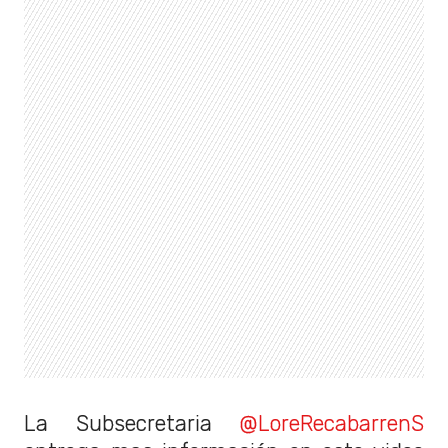
La Subsecretaria
@LoreRecabarrenS