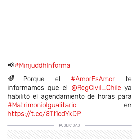
📢
#MinjuddhInforma
🌈Porque el
#AmorEsAmor
te
informamos que el
@RegCivil_Chile
ya
habilitó el agendamiento de horas para
#MatrimonioIgualitario
en
https://t.co/8Tl1cdYkDP