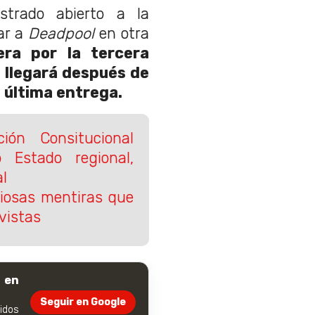
trado abierto a la
tar a
Deadpool
en otra
ra por la tercera
e llegará después de
a última entrega.
ión Consitucional
 Estado regional,
al
riosas mentiras que
vistas
 en
Seguir en Google
dos