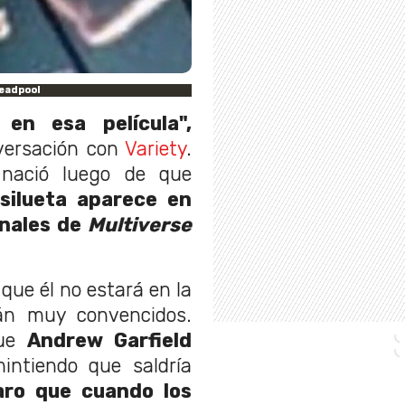
Deadpool
en esa película",
versación con
Variety
.
 nació luego de que
silueta aparece en
onales de
Multiverse
ue él no estará en la
tán muy convencidos.
que
Andrew Garfield
ntiendo que saldría
aro que cuando los