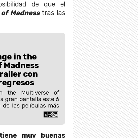
osibilidad de que el
e of Madness
tras las
.
ge in the
of Madness
railer con
regresos
n the Multiverse of
a gran pantalla este 6
de las películas más
tiene muy buenas