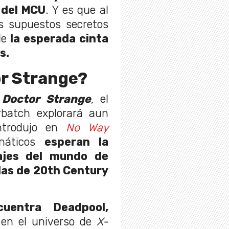
 del MCU
. Y es que al
os supuestos secretos
de
la esperada cinta
es.
r Strange?
e
Doctor Strange
,
el
batch explorará aun
ntrodujo en
No Way
anáticos
esperan la
ajes del mundo de
ulas de 20th Century
uentra Deadpool,
 en el universo de
X-