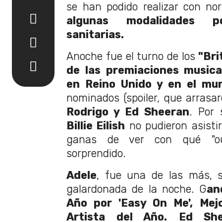
se han podido realizar con no
algunas modalidades 
sanitarias.
Anoche fue el turno de los
"Bri
de las premiaciones music
en Reino Unido y en el mu
nominados (spoiler, que arrasa
Rodrigo y Ed Sheeran
. Por
Billie Eilish
no pudieron asisti
ganas de ver con qué "out
sorprendido.
Adele
, fue una de las más, 
galardonada de la noche. G
an
Año por 'Easy On Me', Mej
Artista del Año.
Ed She