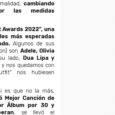
rmalidad,
cambiando
por las medidas
t Awards 2022", una
ales más esperadas
ndo.
Algunos de sus
ron) son
Adele, Olivia
 su lado,
Dua Lipa y
r y nos quedamos con
fit" nos hubiesen
si es que no la más,
ó Mejor Canción de
or Álbum por 30 y
eran
, se llevó el