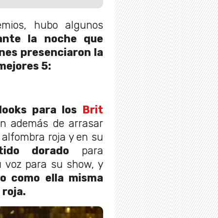
emios, hubo algunos
ante la noche que
nes presenciaron la
mejores 5:
looks para los
Brit
en además de arrasar
 alfombra roja y en su
tido dorado
para
 voz para su show, y
co como ella misma
 roja.