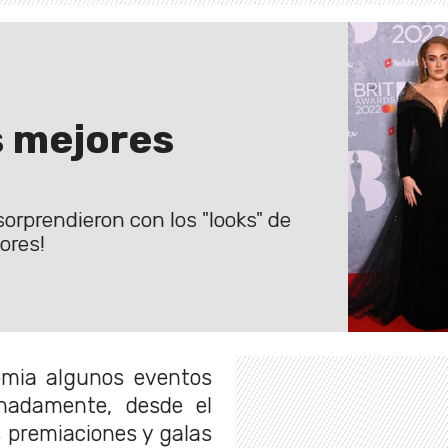
s mejores
orprendieron con los "looks" de
ores!
emia algunos eventos
unadamente, desde el
s premiaciones y galas