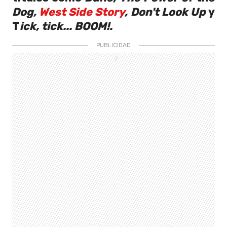
Dog,
West Side Story
, Don't Look Up
y
T
ick, tick... BOOM!.