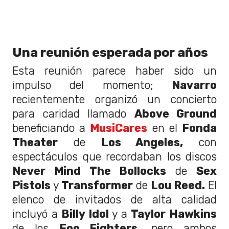
Una reunión esperada por años
Esta reunión parece haber sido un
impulso del momento;
Navarro
recientemente organizó un concierto
para caridad llamado
Above Ground
beneficiando a
MusiCares
en el
Fonda
Theater
de
Los Angeles,
con
espectáculos que recordaban los discos
Never Mind The Bollocks
de
Sex
Pistols
y
Transformer
de
Lou Reed.
El
elenco de invitados de alta calidad
incluyó a
Billy Idol
y a
Taylor Hawkins
de los
Foo Fighters,
pero ambos