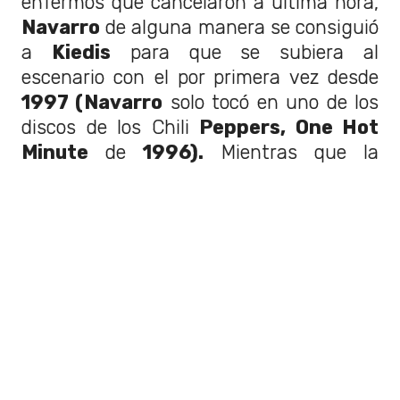
enfermos que cancelaron a última hora,
Navarro
de alguna manera se consiguió
a
Kiedis
para que se subiera al
escenario con el por primera vez desde
1997 (Navarro
solo tocó en uno de los
discos de los Chili
Peppers, One Hot
Minute
de
1996).
Mientras que la
canción es mucho más lenta de lo que
acostumbramos a ver a Dave Navarro
tocar, la voz de Anthony le hace buen
honor a la canción de
Lou Reed.
LEER TAMBIÉN
Lollapalooza Chile 2022:
dónde, cuándo y cómo
comprar entradas