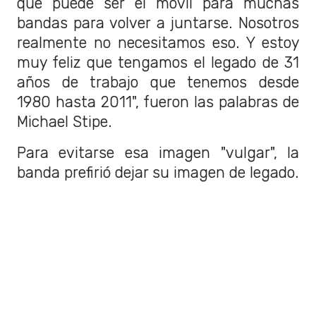
que puede ser el móvil para muchas
bandas para volver a juntarse. Nosotros
realmente no necesitamos eso. Y estoy
muy feliz que tengamos el legado de 31
años de trabajo que tenemos desde
1980 hasta 2011", fueron las palabras de
Michael Stipe.
Para evitarse esa imagen "vulgar", la
banda prefirió dejar su imagen de legado.
El vocalista de la banda agregó que "los
aniversarios significan mucho para mí.
Han pasado 10 años desde que R.E.M. lo
anunció ese día, y eso es agridulce por
supuesto para todos nosotros. Es raro
para mí pensar que ha pasado una