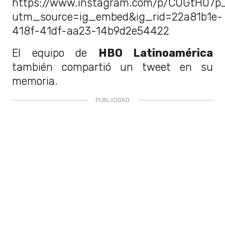
https://www.instagram.com/p/CUGtH07p
utm_source=ig_embed&ig_rid=22a81b1e-
418f-41df-aa23-14b9d2e54422
El equipo de
HBO Latinoamérica
también compartió un tweet en su
memoria.