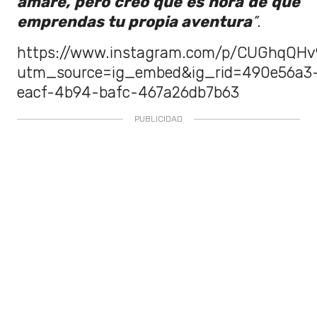
amaré, pero creo que es hora de que
emprendas tu propia aventura
”
.
https://www.instagram.com/p/CUGhqQHv
utm_source=ig_embed&ig_rid=490e56a3
eacf-4b94-bafc-467a26db7b63