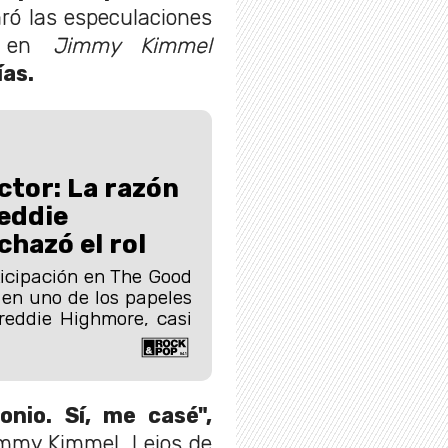
ró las especulaciones
s en
Jimmy Kimmel
ías.
tor: La razón
reddie
hazó el rol
icipación en The Good
 en uno de los papeles
reddie Highmore, casi
onio. Sí, me casé",
immy Kimmel. Lejos de