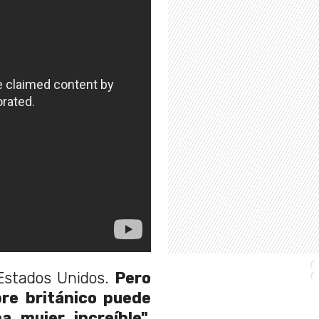
Estados Unidos.
Pero
re británico puede
 mujer increíble",