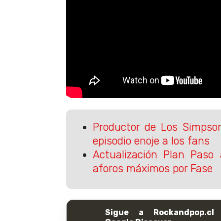
Productor de Los Simpso
episodio enoje a los fans
Actualización Plan Paso 
aforos máximos por Fase
Sigue a Rockandpop.cl