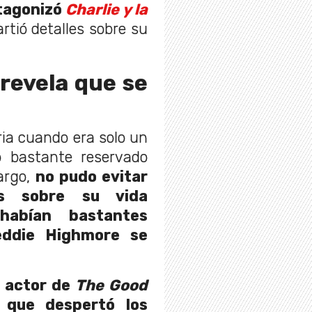
otagonizó
Charlie y la
rtió detalles sobre su
revela que se
ia cuando era solo un
o bastante reservado
argo,
no pudo evitar
s sobre su vida
habían bastantes
eddie Highmore se
l actor de
The Good
o que despertó los