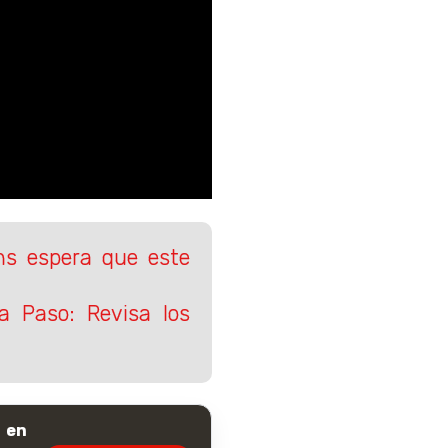
ns espera que este
a Paso: Revisa los
 en