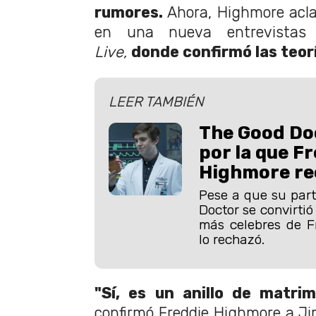
rumores.
Ahora, Highmore acla
en una nueva entrevista
Live,
donde confirmó las teor
LEER TAMBIÉN
The Good Doc
por la que F
Highmore rec
Pese a que su part
Doctor se convirtió
más celebres de F
lo rechazó.
"Sí, es un anillo de matrim
confirmó Freddie Highmore a J