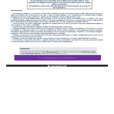
Pronóstico1
Sin embargo,
será la Región del Biobío
la que deberá enfrentar las
temperaturas más bajas.
Este martes
24 de agosto, se reportará
n -4° en la
región.
Cabe señalar que esta alerta se
emite principalmente al sector agrícola