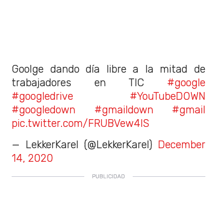
Goolge dando día libre a la mitad de
trabajadores en TIC
#google
#googledrive
#YouTubeDOWN
#googledown
#gmaildown
#gmail
pic.twitter.com/FRUBVew4lS
— LekkerKarel (@LekkerKarel)
December
14, 2020