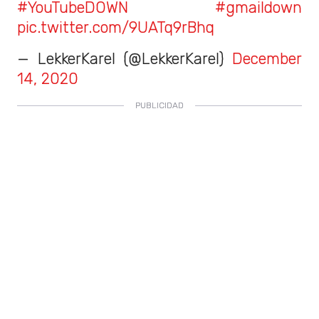
#YouTubeDOWN
#gmaildown
pic.twitter.com/9UATq9rBhq
— LekkerKarel (@LekkerKarel)
December
14, 2020