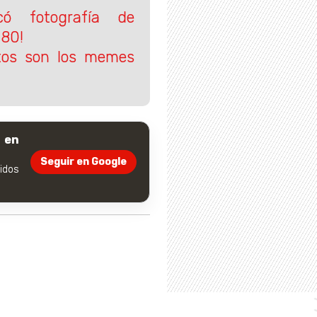
icó fotografía de
 80!
tos son los memes
 en
Seguir en Google
dos