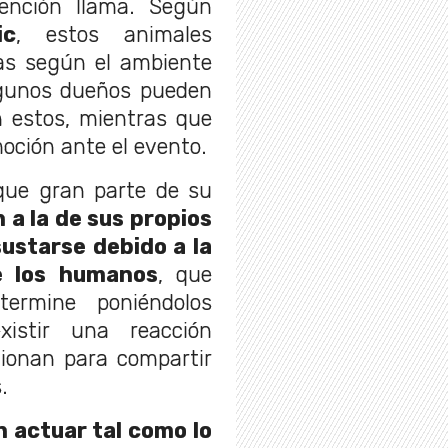
nción llama. Según
ic
, estos animales
as según el ambiente
Algunos dueños pueden
n estos, mientras que
oción ante el evento.
que gran parte de su
 a la de sus propios
ustarse debido a la
e los humanos
, que
termine poniéndolos
xistir una reacción
cionan para compartir
.
n actuar tal como lo