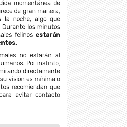
rdida momentánea de
urece de gran manera,
s la noche, algo que
. Durante los minutos
males felinos
estarán
entos.
imales no estarán al
humanos. Por instinto,
mirando directamente
n su visión es mínima o
ertos recomiendan que
ara evitar contacto