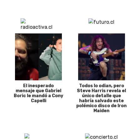
El inesperado
Todos lo odian, pero
mensaje que Gabriel
Steve Harris revela el
Boric le mandó a Cony
único detalle que
Capelli
habría salvado este
polémico disco de Iron
Maiden