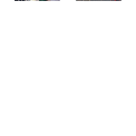
Ante caída del dólar y
El Teleférico
el petróleo: ¿Bajarán
Bicentenario revela
los precios de los
un detalle clave: así
combustibles en
funcionará el viaje de
Chile?
13 minutos entre
Providencia y
Huechuraba