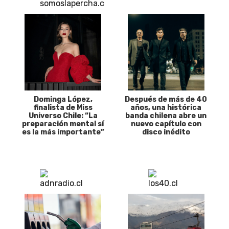
Dominga López,
Después de más de 40
finalista de Miss
años, una histórica
Universo Chile: “La
banda chilena abre un
preparación mental sí
nuevo capítulo con
es la más importante”
disco inédito