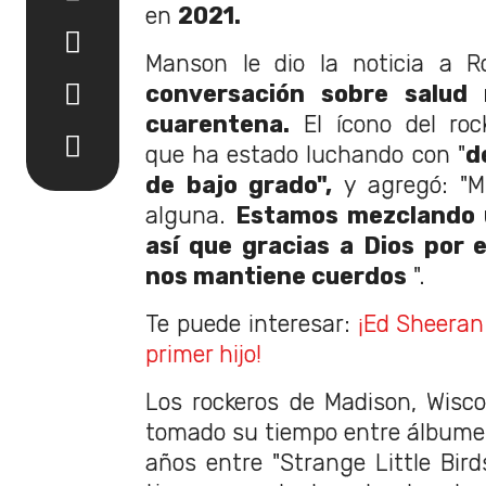
en
2021.
Manson le dio la noticia a R
conversación sobre salud 
cuarentena.
El ícono del rock
que ha estado luchando con "
d
de bajo grado",
y agregó: "M
alguna.
Estamos mezclando u
así que gracias a Dios por e
nos mantiene cuerdos
".
Te puede interesar:
¡Ed Sheeran
primer hijo!
Los rockeros de Madison, Wisc
tomado su tiempo entre álbumes,
años entre "Strange Little Bird