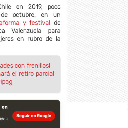
hile en 2019, poco
l de octubre, en un
taforma y festival
de
ca Valenzuela para
ujeres en rubro de la
ades con frenillos!
ará el retiro parcial
vipag
 en
Seguir en Google
dos