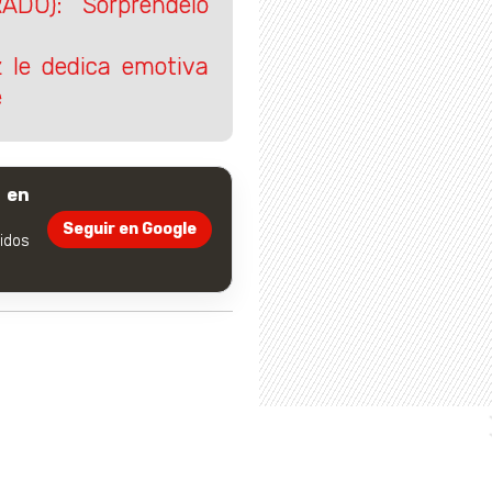
ADO): Sorpréndelo
 le dedica emotiva
e
 en
Seguir en Google
dos