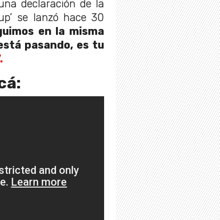
una declaración de la
 up’ se lanzó hace 30
guimos en la misma
 está pasando, es tu
.
cá: