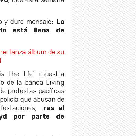
ro y duro mensaje:
La
do está llena de
her lanza álbum de su
d
s the life" muestra
vo de la banda Living
de protestas pacíficas
policía que abusan de
festaciones, t
ras el
oyd por parte de