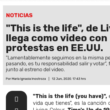
NOTICIAS
"This is the life", de 
llega como video con
protestas en EE.UU.
"Lamentablemente seguimos en la misma pele
pasando, es tu responsabilidad salir y votar”,
junto al estreno del video.
Por María Ignacia Inostroza
|
12 Jun, 2020. 17:43 hrs
"This is the life (you have)",
e
vida que tienes", es la canción
Living Colour,
Time's Up de 1