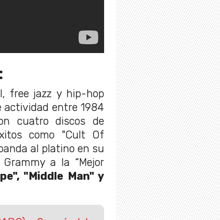
:
, free jazz y hip-hop
e actividad entre 1984
on cuatro discos de
éxitos como "Cult Of
 banda al platino en su
r Grammy a la “Mejor
ype", "Middle Man" y