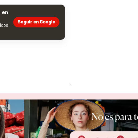
 en
Seguir en Google
dos