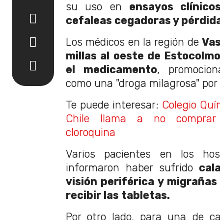
su uso en
ensayos clínic
cefaleas cegadoras y pérdida
Los médicos en la región de
Vas
millas al oeste de Estocolm
el medicamento
, promocio
como una "droga milagrosa" por
Te puede interesar:
Colegio Quí
Chile llama a no comprar h
cloroquina
Varios pacientes en los hos
informaron haber sufrido
cal
visión periférica y migrañas
recibir las tabletas.
Por otro lado, para una de c