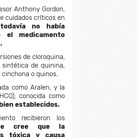
ofesor Anthony Gordon,
e cuidados críticos en
todavía no había
ue el medicamento
.
rsiones de cloroquina,
intética de quinina,
a cinchona o quinos.
ada como Aralen, y la
 (HCQ), conocida como
ien establecidos.
nto recibieron los
se cree que la
os tóxica y causa