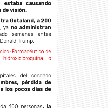
os estaba causando
 de visión.
tra Gotaland, a 200
o
, ya
no administran
nado semanas antes
 Donald Trump.
mico-Farmacéutico de
idroxicloroquina o
pitales del condado
ambres, pérdida de
 a los pocos días de
ada 100 personas
, la