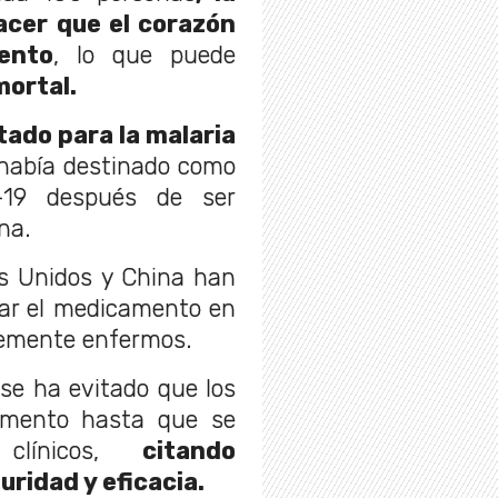
acer que el corazón
ento
, lo que puede
mortal.
tado para la malaria
 había destinado como
-19 después de ser
na.
s Unidos y China han
bar el medicamento en
vemente enfermos.
 se ha evitado que los
amento hasta que se
clínicos,
citando
ridad y eficacia.