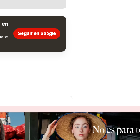
 en
Seguir en Google
dos