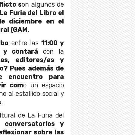
licto s
on algunos de
La Furia del Libro el
e diciembre en el
ral (GAM.
abo
entre las
11:00 y
s y contará
con la
as, editores/as y
ivo? Pues además de
e encuentro para
rvir com
o un espacio
o al estallido social y
a.
tural de La Furia del
án
conversatorios y
flexionar sobre las