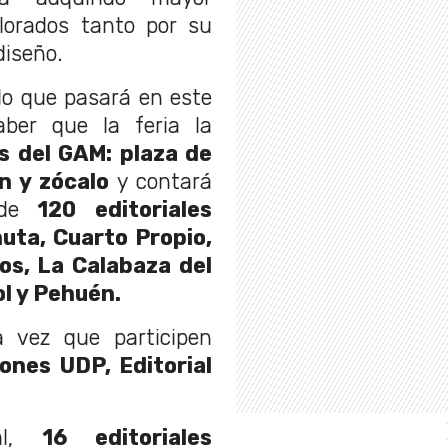
alorados tanto por su
diseño.
lo que pasará en este
ber que la feria la
as del GAM: plaza de
en y zócalo
y contará
 de
120 editoriales
uta, Cuarto Propio,
os, La Calabaza del
ol y Pehuén.
 vez que participen
iones UDP, Editorial
nal,
16 editoriales