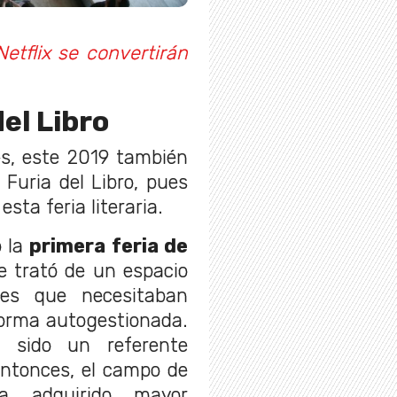
etflix se convertirán
del Libro
es, este 2019 también
Furia del Libro, pues
sta feria literaria.
 la
primera feria de
e trató de un espacio
ales que necesitaban
forma autogestionada.
 sido un referente
ntonces, el campo de
ha adquirido mayor