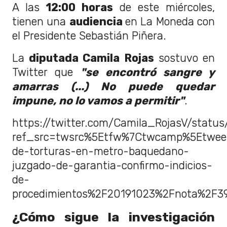
A las
12:00 horas
de este miércoles,
tienen una
audiencia
en La Moneda con
el Presidente Sebastián Piñera.
La
diputada Camila Rojas
sostuvo en
Twitter que
"se encontró sangre y
amarras (...) No puede quedar
impune, no lo vamos a permitir"
.
https://twitter.com/Camila_RojasV/stat
ref_src=twsrc%5Etfw%7Ctwcamp%5Etweet
de-torturas-en-metro-baquedano-
juzgado-de-garantia-confirmo-indicios-
de-
procedimientos%2F20191023%2Fnota%2F3
¿Cómo sigue la investigación