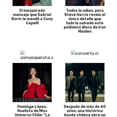
El inesperado
Todos lo odian, pero
mensaje que Gabriel
Steve Harris revela el
Boric le mandó a Cony
único detalle que
Capelli
habría salvado este
polémico disco de Iron
Maiden
Dominga López,
Después de más de 40
finalista de Miss
años, una histórica
Universo Chile: “La
banda chilena abre un