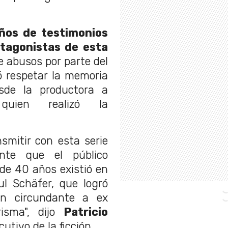
ños de testimonios
tagonistas de esta
e abusos por parte del
ó respetar la memoria
esde la productora a
,
quien realizó la
smitir con esta serie
ante que el público
de 40 años existió en
l Schäfer, que logró
ón circundante a ex
isma", dijo
Patricio
utivo de la ficción.