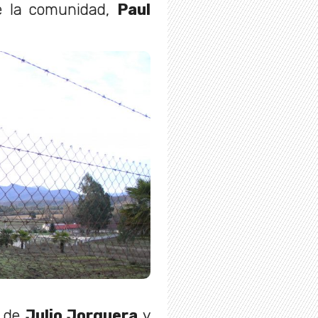
e la comunidad,
Paul
o de
Julio Jorquera
y