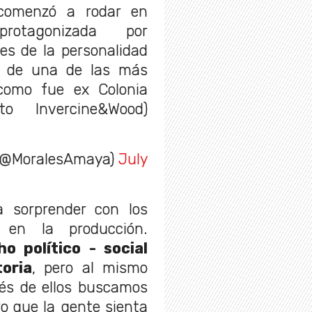
 comenzó a rodar en
agonizada por
les de la personalidad
ia de una de las más
como fue ex Colonia
o Invercine&Wood)
 (@MoralesAmaya)
July
a sorprender con los
 en la producción.
 político - social
oria
, pero al mismo
vés de ellos buscamos
ro que la gente sienta