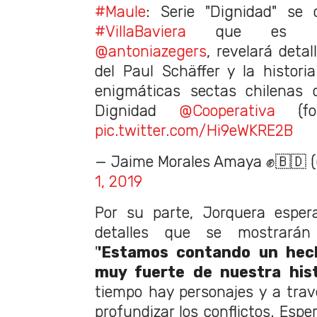
#Maule
: Serie "Dignidad" se
#VillaBaviera
que es prot
@antoniazegers
, revelará detal
del Paul Schäffer y la histor
enigmáticas sectas chilenas 
Dignidad
@Cooperativa
(fot
pic.twitter.com/Hi9eWKRE2B
— Jaime Morales Amaya ✊🇧🇩
1, 2019
Por su parte, Jorquera esper
detalles que se mostrarán
'
'Estamos contando un hecho
muy fuerte de nuestra hist
tiempo hay personajes y a tra
profundizar los conflictos. Espe