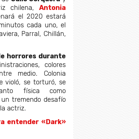
riz chilena,
Antonia
enará el 2020 estará
 minutos cada uno, el
viera, Parral, Chillán,
de horrores durante
nistraciones, colores
ntre medio. Colonia
violó, se torturó, se
nto física como
s un tremendo desafío
la actriz.
ra entender «Dark»