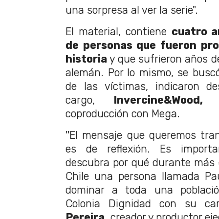
una sorpresa al ver la serie".
El material, contiene
cuatro a
de personas que fueron pro
historia
y que sufrieron años d
alemán. Por lo mismo, se busc
de las víctimas, indicaron d
cargo,
Invercine&Wood
coproducción con Mega.
''El mensaje que queremos tran
es de reflexión. Es import
descubra por qué durante más 
Chile una persona llamada Pau
dominar a toda una poblaci
Colonia Dignidad con su car
Pereira,
creador y productor ejec