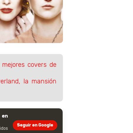
os mejores covers de
erland, la mansión
 en
Seguir en Google
dos