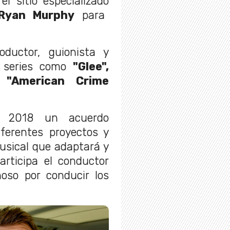
l sitio especializado
Ryan Murphy
para
ductor, guionista y
n series como
"Glee",
, "American Crime
n 2018 un acuerdo
iferentes proyectos y
usical que adaptará y
articipa el conductor
oso por conducir los