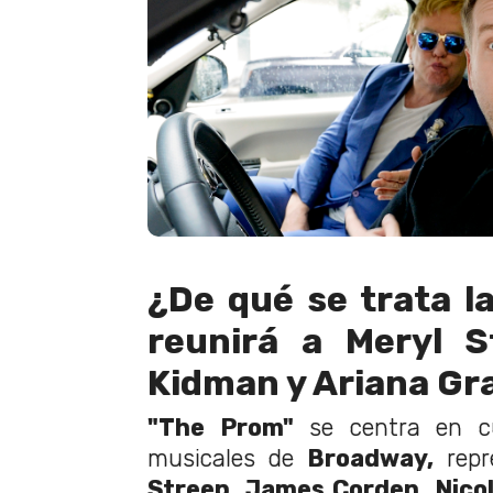
¿De qué se trata la
reunirá a Meryl S
Kidman y Ariana Gr
"The Prom"
se centra en cu
musicales de
Broadway,
rep
Streep, James Corden, Nico