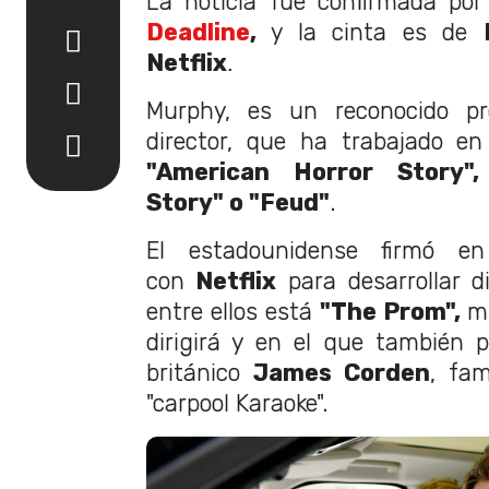
La noticia fue confirmada por e
Deadline
,
y la cinta es de
Netflix
.
Murphy, es un reconocido pro
director, que ha trabajado e
"American Horror Story"
Story" o "Feud"
.
El estadounidense firmó e
con
Netflix
para desarrollar d
entre ellos está
"The Prom",
m
dirigirá y en el que también p
británico
James Corden
, fam
"carpool Karaoke".