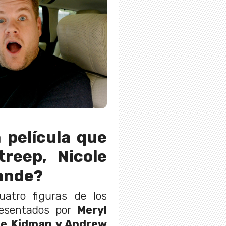
 película que
treep, Nicole
ande?
atro figuras de los
resentados por
Meryl
le Kidman y Andrew