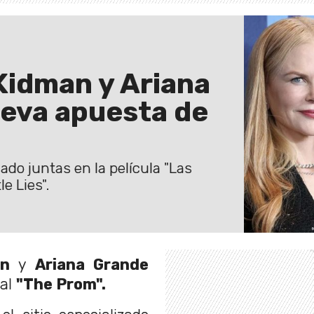
Kidman y Ariana
ueva apuesta de
ado juntas en la película "Las
e Lies".
an
y
Ariana Grande
cal
"The Prom".