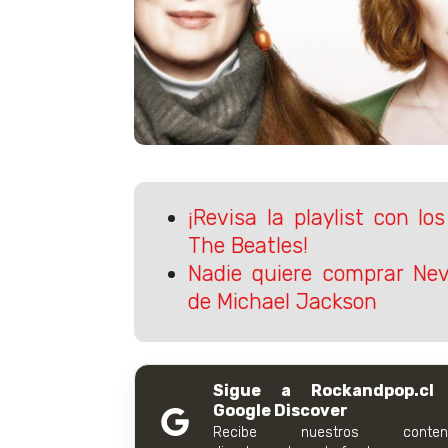
¡Revisa la playlist con l
The Beatles!
Nadie quiere comprar Nev
de Michael Jackson
Sigue a Rockandpop.cl
Google Discover
Recibe nuestros conteni