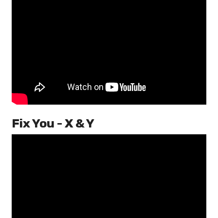
Fix You - X & Y