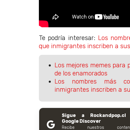
Te podría interesar:
Los nombr
que inmigrantes inscriben a sus
Los mejores memes para p
de los enamorados
Los nombres más c
inmigrantes inscriben a su
Sigue a Rockandpop.cl
Google Discover
Recibe nuestros conteni