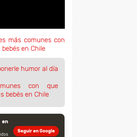
es más comunes con
 bebés en Chile
onerle humor al día
omunes con que
s bebés en Chile
 en
Seguir en Google
dos