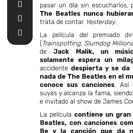
pasar un día sin escucharlos, 
The Beatles nunca hubieran
trata de contar
Yesterday
.
La película del premiado di
(
Trainspotting, Slumdog Milliona
de
Jack Malik, un músi
solamente espera un mila
accidente
despierta y se da
nada de The Beatles en el m
conoce sus canciones
. Así
suyas y alcanza la fama, siend
e invitado al show de James Co
La película
contiene un gran
Beatles, con canciones com
Be y la canción que da n