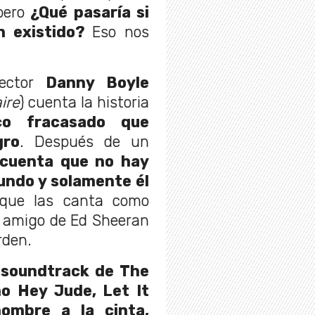
pero
¿Qué pasaría si
 existido?
Eso nos
rector
Danny Boyle
ire
) cuenta la historia
co fracasado que
gro
. Después de un
 cuenta que no hay
undo y solamente él
 que las canta como
o amigo de Ed Sheeran
rden.
 soundtrack de The
o Hey Jude, Let It
ombre a la cinta,