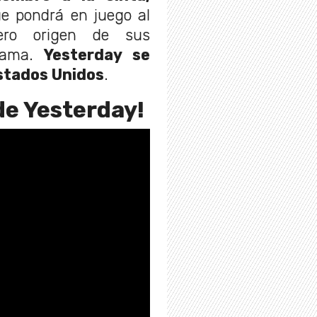
ue pondrá en juego al
dero origen de sus
 fama.
Yesterday se
Estados Unidos
.
 de Yesterday!