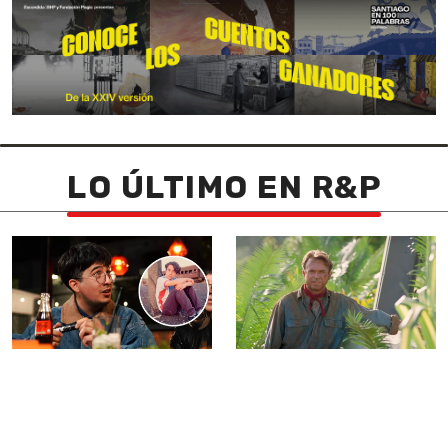
LO ÚLTIMO EN R&P
CANTANTE DE
EL INESPERADO
CANDELABRO
ÚLTIMO PAPEL
DE SAM
EXPLICA
POR QUÉ
NEILL: APARECERÁ EN
HABLABA IGUAL QUE
LA PELÍCULA LIVE-