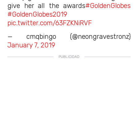
give her all the awards
#GoldenGlobes
#GoldenGlobes2019
pic.twitter.com/63FZKNiRVF
— cmqbingo (@neongravestronz)
January 7, 2019