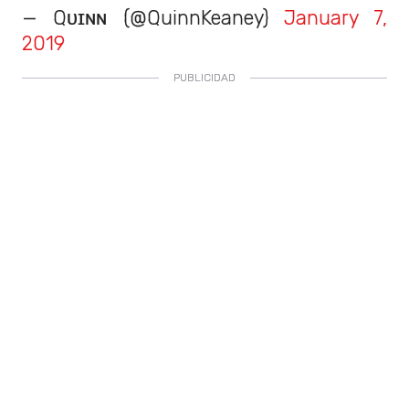
— Qᴜɪɴɴ (@QuinnKeaney)
January 7,
2019