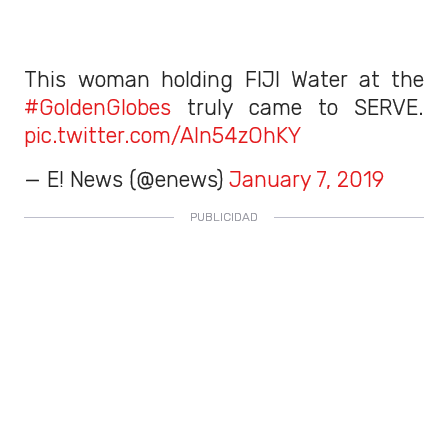
This woman holding FIJI Water at the
#GoldenGlobes
truly came to SERVE.
pic.twitter.com/Aln54zOhKY
— E! News (@enews)
January 7, 2019