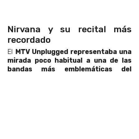
Nirvana y su recital más
recordado
El
MTV Unplugged representaba u
na
mirada poco habitual a una de las
bandas más emblemáticas del
movimiento Grunge
y en un entorno
acústico y sin quererlo, se convirtió en
una de las últimas presentaciones de
Kurt Cobain.
Meses después de la transmisión de este
concierto, el
5 de abril de 1994, fue
encontrado muerto en su casa en