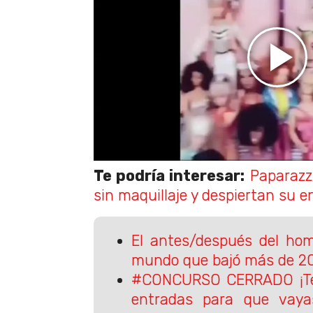
Te podría interesar:
Paparazz
sin maquillaje y despiertan su e
El antes/después del ho
mundo que bajó más de 2
#CONCURSO CERRADO ¡Te
entradas para que vay