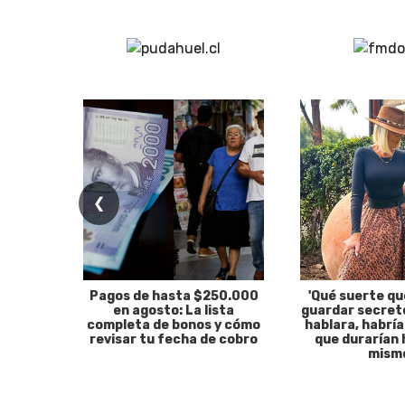
❮
Pagos de hasta $250.000
'Qué suerte qu
en agosto: La lista
guardar secreto
completa de bonos y cómo
hablara, habría
revisar tu fecha de cobro
que durarían 
mism