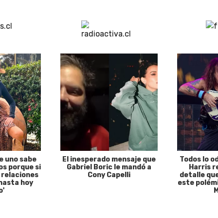
e uno sabe
El inesperado mensaje que
Todos lo o
s porque si
Gabriel Boric le mandó a
Harris r
 relaciones
Cony Capelli
detalle qu
hasta hoy
este polémi
o'
M