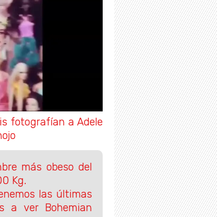
is fotografían a Adele
nojo
mbre más obeso del
00 Kg.
nemos las últimas
as a ver Bohemian