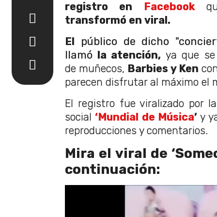
registro en
Facebook
q
transformó en viral.
El
público de dicho "concie
llamó
la atención,
ya que se
de muñecos,
Barbies y Ken
con
parecen disfrutar al máximo el
El registro fue viralizado por 
social
‘Mundial de Música
’
y y
reproducciones y comentarios.
Mira el viral de
‘Someo
continuación: