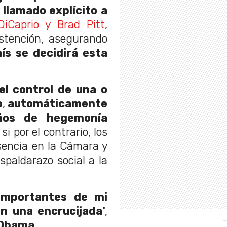
 llamado explícito a
DiCaprio y Brad Pitt
,
bstención, asegurando
ís se decidirá esta
el control de una o
o
,
automáticamente
ños de hegemonía
si por el contrario, los
sencia en la Cámara y
spaldarazo social a la
 importantes de mi
n una encrucijada
",
 Obama.