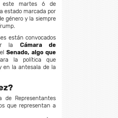
 este martes 6 de
ha estado marcada por
e género y la siempre
Trump.
nses están convocados
var la
Cámara de
del
Senado, algo que
ara la política que
y en la antesala de la
vez?
a de Representantes
dos que representan a