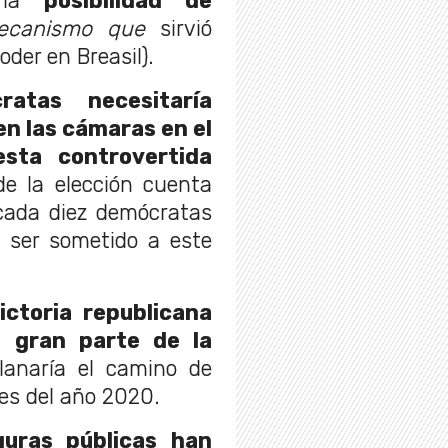
a la
posibilidad de
ecanismo que
sirvió
oder en Breasil).
ratas necesitaría
en las cámaras en el
sta controvertida
e la elección cuenta
cada diez demócratas
ser sometido a este
ictoria republicana
e gran parte de la
lanaría el camino de
les del año 2020.
iguras públicas han