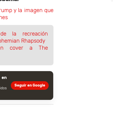
rump y la imagen que
ones
de la recreación
 Bohemian Rhapsody
con cover a The
 en
Seguir en Google
dos