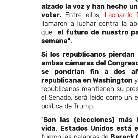
alzado la voz y han hecho un
votar.
Entre ellos,
Leonardo 
llamaron a luchar contra la a
que "
el futuro de nuestro pa
semana"
.
Si los republicanos pierdan 
ambas cámaras del Congres
se pondrían fin a dos a
republicana en Washington
y 
republicanos mantienen su pre
el Senado, será leído como un e
política de Trump.
"
Son las (elecciones) más
vida
.
Estados Unidos está e
fueron las palabras de
Barack