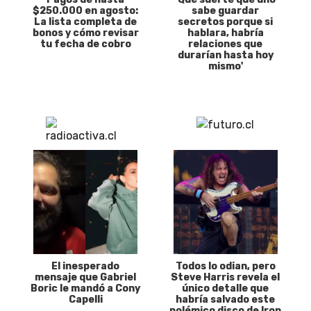
$250.000 en agosto:
sabe guardar
La lista completa de
secretos porque si
bonos y cómo revisar
hablara, habría
tu fecha de cobro
relaciones que
durarían hasta hoy
mismo'
El inesperado
Todos lo odian, pero
mensaje que Gabriel
Steve Harris revela el
Boric le mandó a Cony
único detalle que
Capelli
habría salvado este
polémico disco de Iron