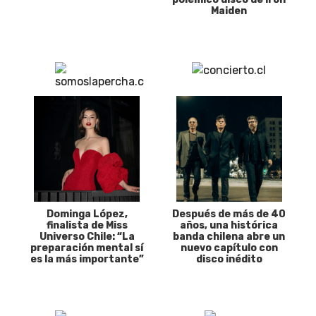
Maiden
Dominga López,
Después de más de 40
finalista de Miss
años, una histórica
Universo Chile: “La
banda chilena abre un
preparación mental sí
nuevo capítulo con
es la más importante”
disco inédito