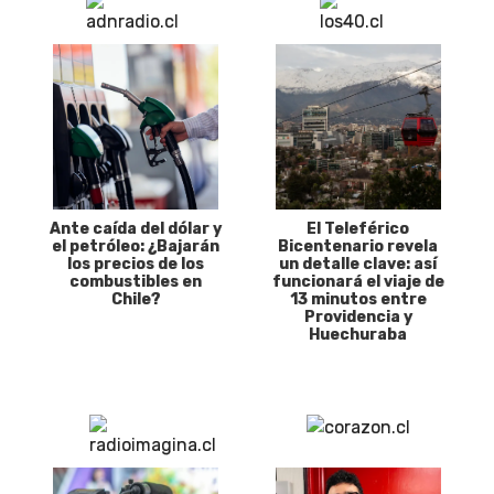
Ante caída del dólar y
El Teleférico
el petróleo: ¿Bajarán
Bicentenario revela
los precios de los
un detalle clave: así
combustibles en
funcionará el viaje de
Chile?
13 minutos entre
Providencia y
Huechuraba