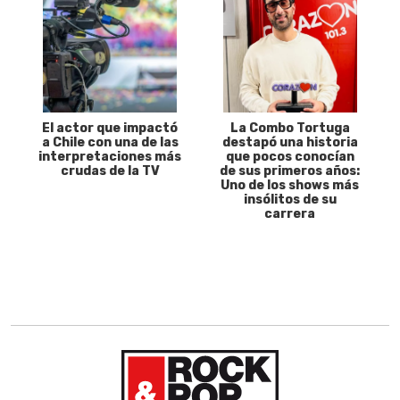
El actor que impactó
La Combo Tortuga
a Chile con una de las
destapó una historia
interpretaciones más
que pocos conocían
crudas de la TV
de sus primeros años:
Uno de los shows más
insólitos de su
carrera