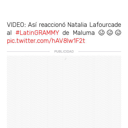
VIDEO: Así reaccionó Natalia Lafourcade
al
#LatinGRAMMY
de Maluma 🥴🥴🥴
pic.twitter.com/hAV8Iw1F2t