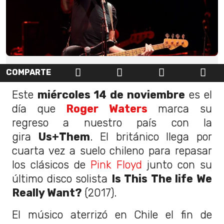
COMPARTE
Este
miércoles 14 de noviembre
es el
día que
Roger Waters
marca su
regreso a nuestro país con la
gira
Us+Them
. El británico llega por
cuarta vez a suelo chileno para repasar
los clásicos de
Pink Floyd
junto con su
último disco solista
Is This The life We
Really Want?
(2017).
El músico aterrizó en Chile el fin de