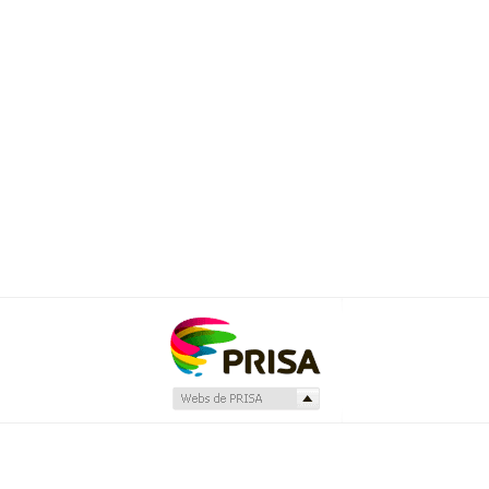
Producción musical Cadena Ser, España 2026.
CONTACTO COMERCIAL
Aviso legal
Política de privacidad
Política de Cookies
Configuración de Cookies