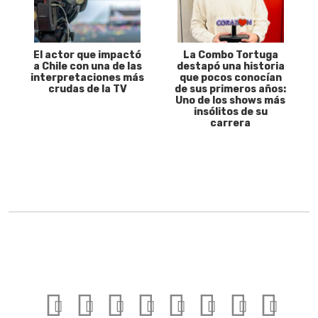
El actor que impactó
La Combo Tortuga
a Chile con una de las
destapó una historia
interpretaciones más
que pocos conocían
crudas de la TV
de sus primeros años:
Uno de los shows más
insólitos de su
carrera