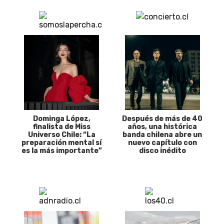
Dominga López,
Después de más de 40
finalista de Miss
años, una histórica
Universo Chile: “La
banda chilena abre un
preparación mental sí
nuevo capítulo con
es la más importante”
disco inédito