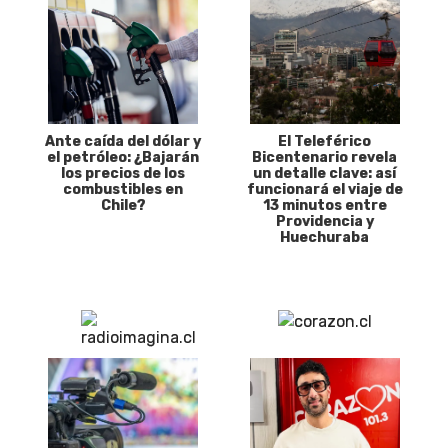
Ante caída del dólar y
El Teleférico
el petróleo: ¿Bajarán
Bicentenario revela
los precios de los
un detalle clave: así
combustibles en
funcionará el viaje de
Chile?
13 minutos entre
Providencia y
Huechuraba