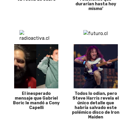
durarían hasta hoy
mismo'
El inesperado
Todos lo odian, pero
mensaje que Gabriel
Steve Harris revela el
Boric le mandó a Cony
único detalle que
Capelli
habría salvado este
polémico disco de Iron
Maiden