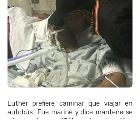
Luther prefiere caminar que viajar en
autobús. Fue marine y dice mantenerse
aún en forma:
"Sólo quiero ir allí y
verla",
reveló. Luther es un personaje ya
conocido para los numerosos vecinos de