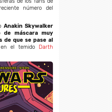
sferas de los fans de
reciente número del
mo
Anakin Skywalker
po de máscara muy
s de que se pase al
 en el temido
Darth