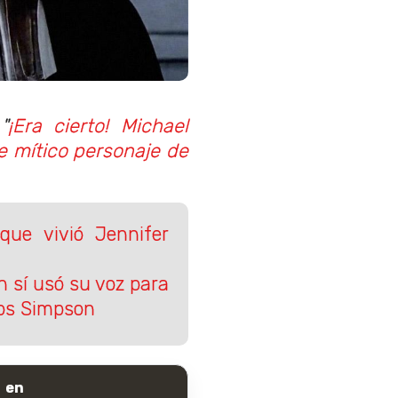
"
¡Era cierto! Michael
e mítico personaje de
ue vivió Jennifer
n sí usó su voz para
Los Simpson
 en