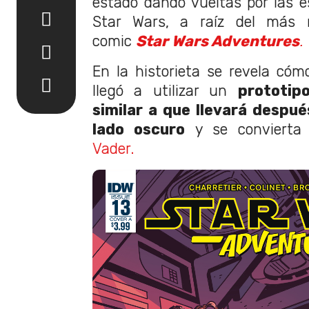
estado dando vueltas por las e
Star Wars, a raíz del más 
comic
Star Wars Adventures
.
En la historieta se revela có
llegó a utilizar un
prototi
similar a que llevará despué
lado oscuro
y se convierta
Vader.