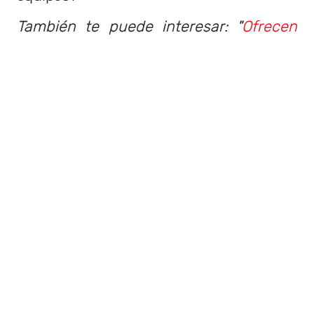
También te puede interesar: "
Ofrecen
alojamiento, gastos comunes y 370 mil
pesos por cuidar gatos en una isla
".