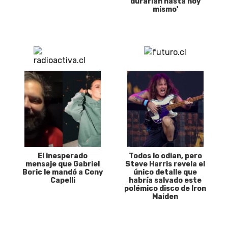
durarían hasta hoy
mismo'
El inesperado
Todos lo odian, pero
mensaje que Gabriel
Steve Harris revela el
Boric le mandó a Cony
único detalle que
Capelli
habría salvado este
polémico disco de Iron
Maiden