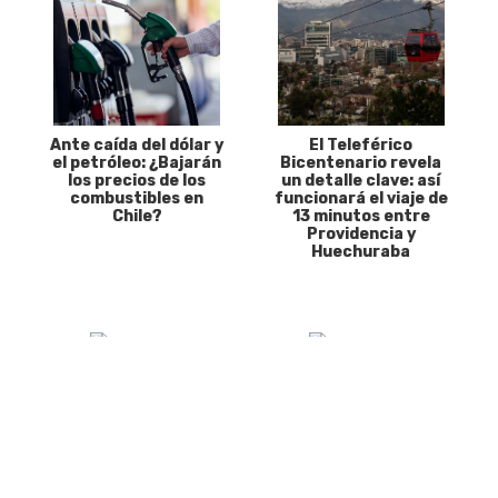
Ante caída del dólar y
El Teleférico
el petróleo: ¿Bajarán
Bicentenario revela
los precios de los
un detalle clave: así
combustibles en
funcionará el viaje de
Chile?
13 minutos entre
Providencia y
Huechuraba