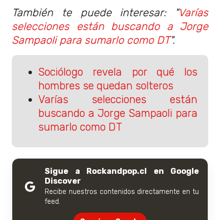
También te puede interesar: "
Varías
selecciones están buscando a Jorge
Sampaoli para sumarlo como DT
".
Sociólogo revela por qué los
hombres se quedan solteros
Varías selecciones están
buscando a Jorge Sampaoli para
sumarlo como DT
Sigue a Rockandpop.cl en Google
Discover
Recibe nuestros contenidos directamente en tu
feed.