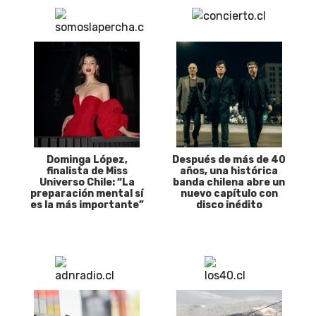
Dominga López,
Después de más de 40
finalista de Miss
años, una histórica
Universo Chile: “La
banda chilena abre un
preparación mental sí
nuevo capítulo con
es la más importante”
disco inédito